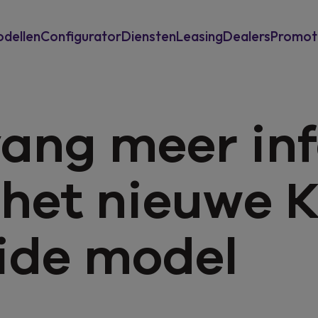
dellen
Configurator
Diensten
Leasing
Dealers
Promot
Inruilwaarde berekenen
Private Leasing
ang meer in
Garantie en assistance
Operationele Leasing
Eneco laadoplossingen
 het nieuwe
ide model