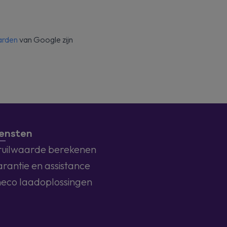
arden
van Google zijn
ensten
ruilwaarde berekenen
rantie en assistance
eco laadoplossingen