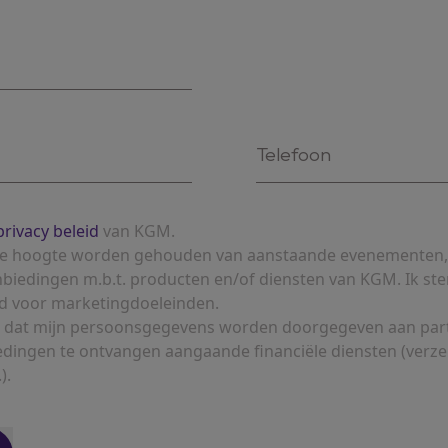
privacy beleid
van KGM.
p de hoogte worden gehouden van aanstaande evenementen,
nbiedingen m.b.t. producten en/of diensten van KGM. Ik ste
d voor marketingdoeleinden.
 in dat mijn persoonsgegevens worden doorgegeven aan pa
edingen te ontvangen aangaande financiële diensten (verz
).