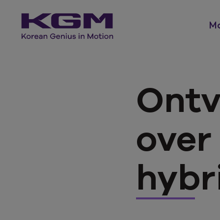
Mo
Ontv
over
hybr