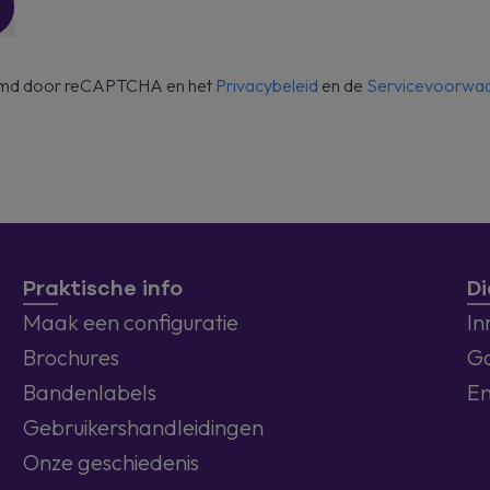
ermd door reCAPTCHA en het
Privacybeleid
en de
Servicevoorwa
Praktische info
Di
Maak een configuratie
In
Brochures
Ga
Bandenlabels
En
Gebruikershandleidingen
Onze geschiedenis