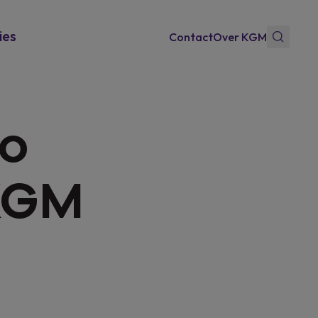
ies
Contact
Over KGM
fo
 KGM