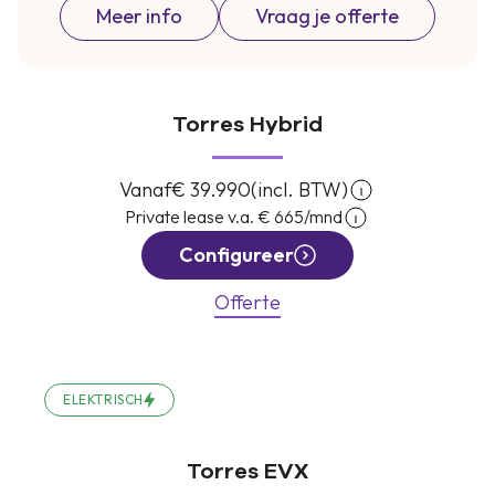
Meer info
Vraag je offerte
Bekijk de actie per model
Bereken snel jouw inruilwaarde
Torres Hybrid
Vanaf
€ 39.990
(incl. BTW)
Private lease v.a.
€ 665
/mnd
Configureer
Offerte
ELEKTRISCH
Torres EVX