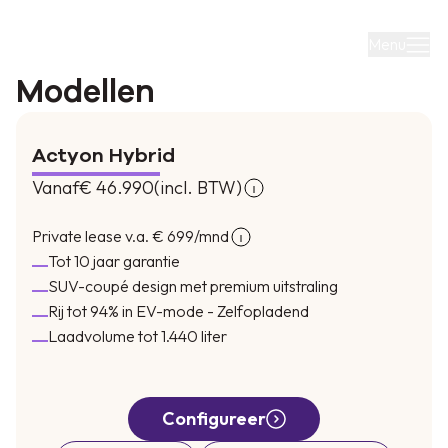
Menu
Modellen
Actyon Hybrid
Vanaf
€ 46.990
(incl. BTW)
Ontvang extra bonus
Private lease v.a.
€ 699
/mnd
bij inruil van je auto
Tot 10 jaar garantie
SUV-coupé design met premium uitstraling
Rij tot 94% in EV-mode - Zelfopladend
Laadvolume tot 1.440 liter
KGM geeft tot €1.500 extra bonus bij inruil van je
oude auto.
Profiteer nu van de uitzonderlijke Power-Up
bonus!
Configureer