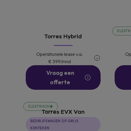
ELEKTR
Torres Hybrid
Operationele lease v.a.
Op
€ 599
/mnd
Vraag een
offerte
ELEKTRISCH
Torres EVX Van
BEDRIJFSWAGEN OP GRIJS
KENTEKEN