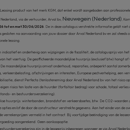
Leasing product van het merk KGM, dat enkel wordt aangeboden aan professionele k
Nieuwegein (Nederland)
 Nederland, via de verhuurder, Arval bv,
, Ka
26 tot en met 30/06/2026
. De in deze catalogus verstrekte informatie geldt niet
 gesloten na aanvaarding van jouw dossier door Arval Nederland bv en zal steeds 
nele leasing.
 indicatief en onderhevig aan wijzigingen in de fiscaliteit, de catalogusprijs van het
g van het voertuig. De geafficheerde maandelijkse huurprijs (exclusief btw) hangt 
e. De maandelijkse huurprijs omvat onderhoud, reparaties, onbeperkt aantal zomerba
ng, verkeersbelasting, afschrijvingen en interesten, Europese pechverhelping, een v
ilisatie, dienst Perfecta (tenlasteneming door Arval Nederland bv van het risico op 
igen risico ten laste van de huurder (forfaitair bedrag) voor schade, totaal verlies
stands- en bestuurdersverzekering).
jkse huurprijs: winterbanden, brandstof en verkeersboetes, btw. De CO2-waarden zi
e opties en/of de door de constructeur verstrekte gegevens. Aan het einde van de 
e verrekenprijzen vermeld in het contract. Bij voortijdige beëindiging van de leas
ergoeding aangerekend. Geen aankoopoptie.
estuurdersverzekering zijn in de leaseprijs inbegrepen wanneer ze via Arval Nederla