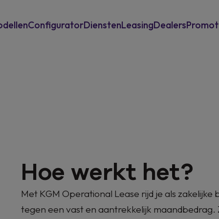
dellen
Configurator
Diensten
Leasing
Dealers
Promot
Inruilwaarde berekenen
Private Leasing
Garantie en assistance
Operationele Leasing
Eneco laadoplossingen
Hoe werkt het?
Met KGM Operational Lease rijd je als zakelijke
tegen een vast en aantrekkelijk maandbedrag. 