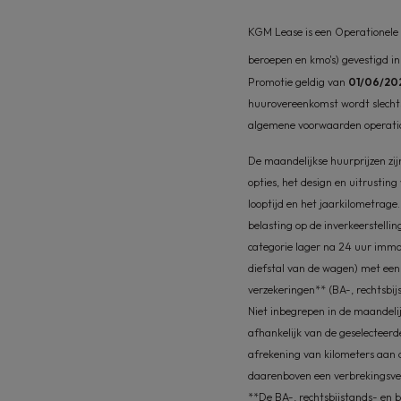
KGM Lease is een Operationele 
beroepen en kmo's) gevestigd in
Promotie geldig van
01/06/20
huurovereenkomst wordt slechts
algemene voorwaarden operatio
De maandelijkse huurprijzen zijn
opties, het design en uitrustin
looptijd en het jaarkilometrag
belasting op de inverkeerstelli
categorie lager na 24 uur immob
diefstal van de wagen) met een e
verzekeringen** (BA-, rechtsbij
Niet inbegrepen in de maandeli
afhankelijk van de geselecteerd
afrekening van kilometers aan d
daarenboven een verbrekingsv
**De BA-, rechtsbijstands- en b