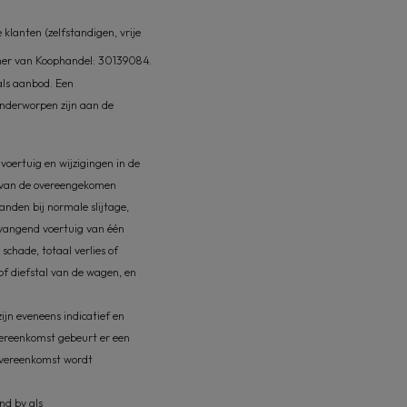
lanten (zelfstandigen, vrije
mer van Koophandel: 30139084.
 als aanbod. Een
onderworpen zijn aan de
 voertuig en wijzigingen in de
af van de overeengekomen
nden bij normale slijtage,
ervangend voertuig van één
schade, totaal verlies of
 of diefstal van de wagen, en
jn eveneens indicatief en
overeenkomst gebeurt er een
eovereenkomst wordt
nd bv als