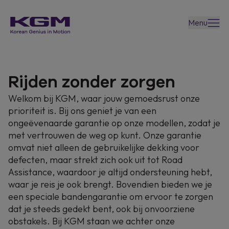
Menu
Rijden zonder zorgen
Welkom bij KGM, waar jouw gemoedsrust onze
prioriteit is. Bij ons geniet je van een
ongeëvenaarde garantie op onze modellen, zodat je
met vertrouwen de weg op kunt. Onze garantie
Garantie en
omvat niet alleen de gebruikelijke dekking voor
defecten, maar strekt zich ook uit tot Road
assistance
Assistance, waardoor je altijd ondersteuning hebt,
waar je reis je ook brengt. Bovendien bieden we je
een speciale bandengarantie om ervoor te zorgen
Rijden zonder zorgen bij KGM. Wij geven tot 10
dat je steeds gedekt bent, ook bij onvoorziene
jaar* garantie op onze modellen (en 10 jaar
obstakels. Bij KGM staan we achter onze
batterijgarantie op onze EV's) en bovenop