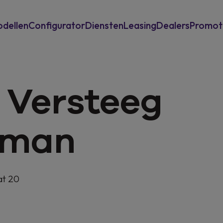
dellen
Configurator
Diensten
Leasing
Dealers
Promot
Inruilwaarde berekenen
Private Leasing
 Versteeg
Garantie en assistance
Operationele Leasing
Eneco laadoplossingen
rman
at 20