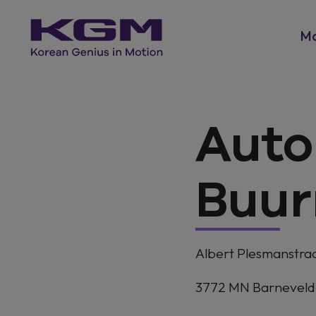
Mo
Auto
Buu
Albert Plesmanstra
3772 MN
Barneveld