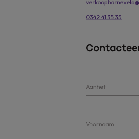
verkoopbarneveld
0342 41 35 35
Contacteer
Aanhef