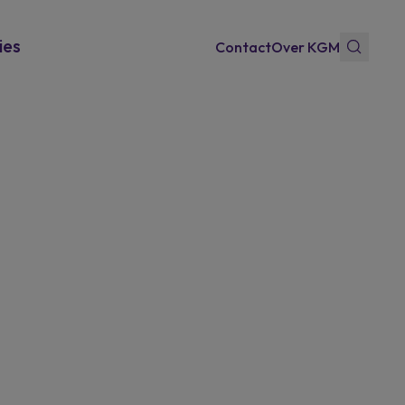
ies
Contact
Over KGM