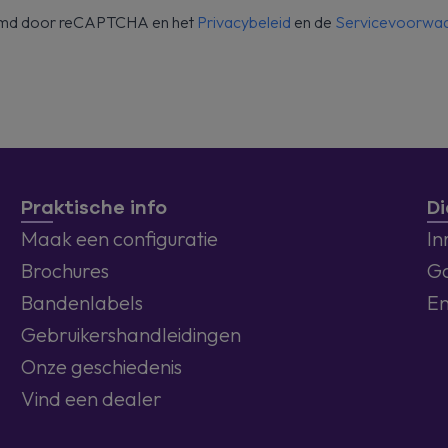
ermd door reCAPTCHA en het
Privacybeleid
en de
Servicevoorwa
Praktische info
Di
Maak een configuratie
In
Brochures
Ga
Bandenlabels
En
Gebruikershandleidingen
Onze geschiedenis
Vind een dealer