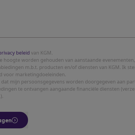
privacy beleid
van KGM.
p de hoogte worden gehouden van aanstaande evenementen,
nbiedingen m.b.t. producten en/of diensten van KGM. Ik ste
d voor marketingdoeleinden.
 in dat mijn persoonsgegevens worden doorgegeven aan pa
edingen te ontvangen aangaande financiële diensten (verz
).
agen