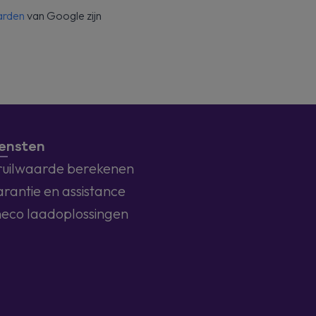
arden
van Google zijn
ensten
ruilwaarde berekenen
rantie en assistance
eco laadoplossingen