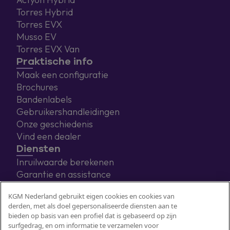
Torres Hybrid
Torres EVX
Musso EV
Torres EVX Van
Praktische info
Maak een configuratie
Brochures
Bandenlabels
Gebruikershandleidingen
Onze geschiedenis
Vind een dealer
Diensten
Inruilwaarde berekenen
Garantie en assistance
Eneco laadoplossingen
KGM Nederland gebruikt eigen cookies en cookies van
derden, met als doel gepersonaliseerde diensten aan te
bieden op basis van een profiel dat is gebaseerd op zijn
surfgedrag, en om informatie te verzamelen voor