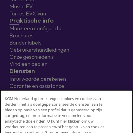
Musso EV
Torres EVX Van
Praktische info
Maak een configuratie
Brochures
Bandenlabels
Gebruikershandleidingen
Onze geschiedenis
Vind een dealer
Diensten
Inruilwaarde berekenen
Garantie en assistance
Eneco laadoplossingen
KGM Nederland gebruikt eigen cookies en cookies van
derden, met als doel gepersonaliseerde diensten aan te
bieden op basis van een profiel dat is gebaseerd op zijn
surfgedrag, en om informatie te verzamelen voor
analytische doeleinden. U kunt hier klikken om uw
voorkeuren aan te passen en/of het gebruik van cookies
hieronder accepteren. Ga voor meer informatie naar