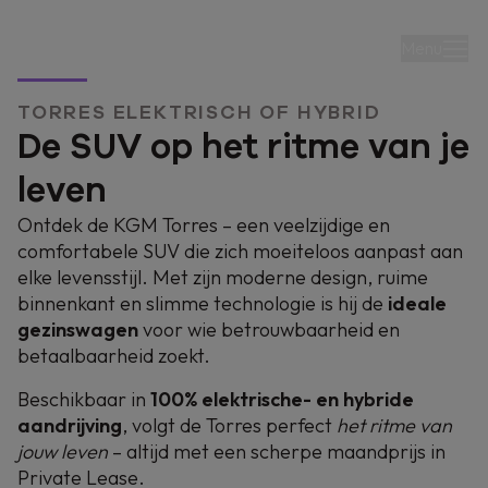
Menu
TORRES ELEKTRISCH OF HYBRID
De SUV op het ritme van je
leven
Ontdek de KGM Torres – een veelzijdige en
Torres
comfortabele SUV die zich moeiteloos aanpast aan
elke levensstijl. Met zijn moderne design, ruime
Elektrisch of Hybrid
binnenkant en slimme technologie is hij de
ideale
gezinswagen
voor wie betrouwbaarheid en
Kies de aandrijving die bij je past.
betaalbaarheid zoekt.
De elektrische Torres EVX is al beschikbaar
Beschikbaar in
100% elektrische- en hybride
vanaf €549/maand*
aandrijving
, volgt de Torres perfect
het ritme van
jouw leven
– altijd met een scherpe maandprijs in
Private Lease.