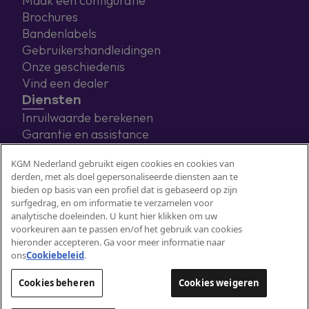
Maak een configuratie
Brochures
Bandenlabels
Gebruikershandleidingen
Onze geschiedenis
Vind een dealer
Diensten
Inruilwaarde berekenen
Garantie en assistance
Eneco laadoplossingen
KGM Nederland gebruikt eigen cookies en cookies van
derden, met als doel gepersonaliseerde diensten aan te
bieden op basis van een profiel dat is gebaseerd op zijn
surfgedrag, en om informatie te verzamelen voor
analytische doeleinden. U kunt hier klikken om uw
voorkeuren aan te passen en/of het gebruik van cookies
hieronder accepteren. Ga voor meer informatie naar
ons
Cookiebeleid
. ​ ​
Privacy
Cookies beheren
Cookies weigeren