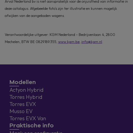
Arval Nederland bv is niet aansprakelijk voor de onjuistheid van informatie in
deze catalogus. Afgebeelde foto’s zijn ter illustratie en kunnen mogelijk
afwijken van de aangeboden wagens.
Verantwoordelijke uitgever: KGM Nederland - Bedrijvenlaan 4, 2800
Mechelen, BTW BE 0829.189.355,
www.kgm.be
,
info@kgm.nl
.
Modellen
Actyon Hybrid
Torres Hybrid
Torres EVX
Musso EV
Torres EVX Van
Praktische info