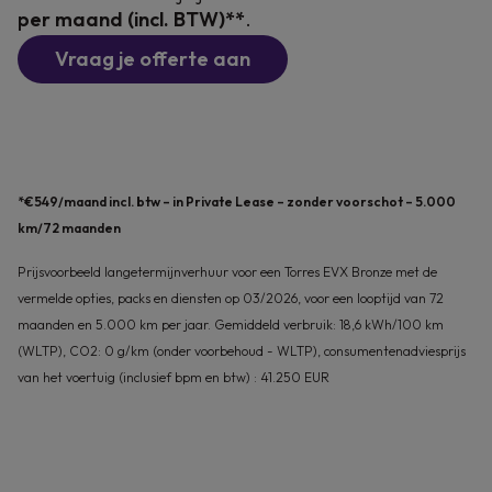
per maand (incl. BTW)**
.
Vraag je offerte aan
*€549/maand incl. btw – in Private Lease – zonder voorschot – 5.000
km/72 maanden
Prijsvoorbeeld langetermijnverhuur voor een Torres EVX Bronze met de
vermelde opties, packs en diensten op 03/2026, voor een looptijd van 72
maanden en 5.000 km per jaar. Gemiddeld verbruik: 18,6 kWh/100 km
(WLTP), CO2: 0 g/km (onder voorbehoud - WLTP), consumentenadviesprijs
van het voertuig (inclusief bpm en btw) : 41.250 EUR