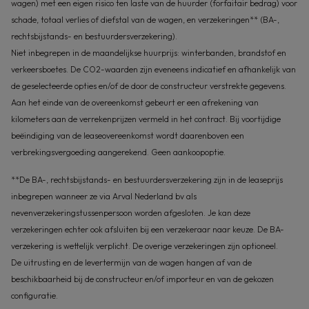
wagen) met een eigen risico ten laste van de huurder (forfaitair bedrag) voor
schade, totaal verlies of diefstal van de wagen, en verzekeringen** (BA-,
rechtsbijstands- en bestuurdersverzekering).
Niet inbegrepen in de maandelijkse huurprijs: winterbanden, brandstof en
verkeersboetes. De CO2-waarden zijn eveneens indicatief en afhankelijk van
de geselecteerde opties en/of de door de constructeur verstrekte gegevens.
Aan het einde van de overeenkomst gebeurt er een afrekening van
kilometers aan de verrekenprijzen vermeld in het contract. Bij voortijdige
beëindiging van de leaseovereenkomst wordt daarenboven een
verbrekingsvergoeding aangerekend. Geen aankoopoptie.
**De BA-, rechtsbijstands- en bestuurdersverzekering zijn in de leaseprijs
inbegrepen wanneer ze via Arval Nederland bv als
nevenverzekeringstussenpersoon worden afgesloten. Je kan deze
verzekeringen echter ook afsluiten bij een verzekeraar naar keuze. De BA-
verzekering is wettelijk verplicht. De overige verzekeringen zijn optioneel.
De uitrusting en de levertermijn van de wagen hangen af van de
beschikbaarheid bij de constructeur en/of importeur en van de gekozen
configuratie.