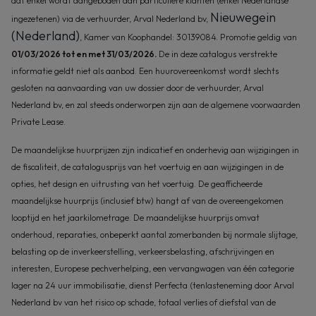
dat enkel wordt aangeboden aan particuliere klanten (enkel Nederlandse
Nieuwegein
ingezetenen) via de verhuurder, Arval Nederland bv,
(Nederland)
, Kamer van Koophandel: 30139084. Promotie geldig van
01/03/2026 tot en met 31/03/2026.
De in deze catalogus verstrekte
informatie geldt niet als aanbod. Een huurovereenkomst wordt slechts
gesloten na aanvaarding van uw dossier door de verhuurder, Arval
Nederland bv, en zal steeds onderworpen zijn aan de algemene voorwaarden
Private Lease.
De maandelijkse huurprijzen zijn indicatief en onderhevig aan wijzigingen in
de fiscaliteit, de catalogusprijs van het voertuig en aan wijzigingen in de
opties, het design en uitrusting van het voertuig. De geafficheerde
maandelijkse huurprijs (inclusief btw) hangt af van de overeengekomen
looptijd en het jaarkilometrage. De maandelijkse huurprijs omvat
onderhoud, reparaties, onbeperkt aantal zomerbanden bij normale slijtage,
belasting op de inverkeerstelling, verkeersbelasting, afschrijvingen en
interesten, Europese pechverhelping, een vervangwagen van één categorie
lager na 24 uur immobilisatie, dienst Perfecta (tenlasteneming door Arval
Nederland bv van het risico op schade, totaal verlies of diefstal van de