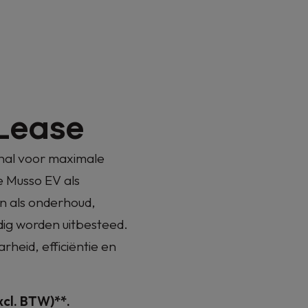
 Lease
ional voor maximale
e Musso EV als
en als onderhoud,
dig worden uitbesteed.
rheid, efficiëntie en
cl. BTW)**.