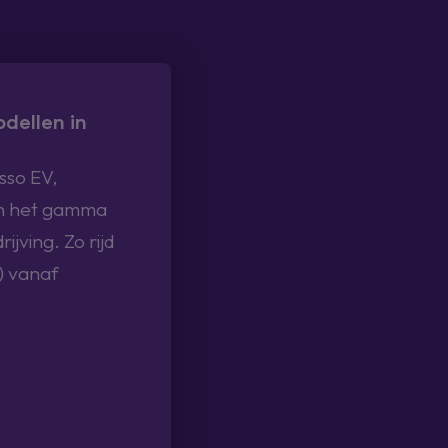
dellen in
sso EV,
in het gamma
ijving. Zo rijd
h) vanaf