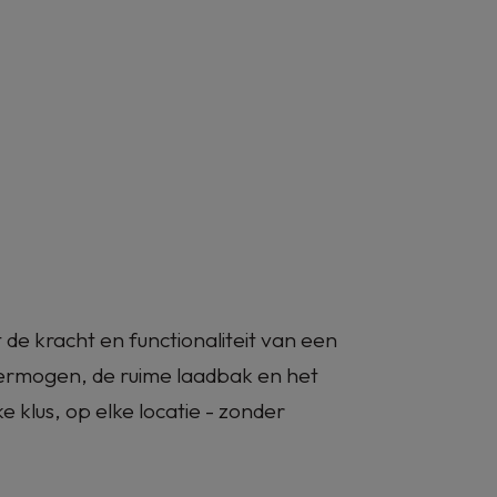
Musso EV
dellen
Configurator
Diensten
Leasing
Dealers
Promot
Inruilwaarde berekenen
Private Leasing
Garantie en assistance
Operationele Leasing
100% elektrisch, krachtig, robuust en functioneel.
 in Private Lease of Operationele Lease vanaf €
Eneco laadoplossingen
t de kracht en functionaliteit van een
vermogen, de ruime laadbak en het
lke klus, op elke locatie - zonder