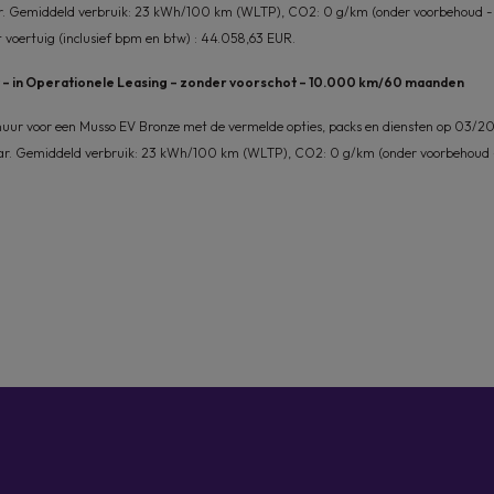
. Gemiddeld verbruik: 23 kWh/100 km (WLTP), CO2: 0 g/km (onder voorbehoud 
 voertuig (inclusief bpm en btw) : 44.058,63 EUR.
w – in Operationele Leasing – zonder voorschot – 10.000 km/60 maanden
huur voor een Musso EV Bronze met de vermelde opties, packs en diensten op 03/202
. Gemiddeld verbruik: 23 kWh/100 km (WLTP), CO2: 0 g/km (onder voorbehoud - W