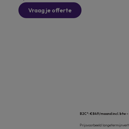
Vraag je offerte
B2C*: €849/maand incl. btw 
Prijsvoorbeeld langetermijnver