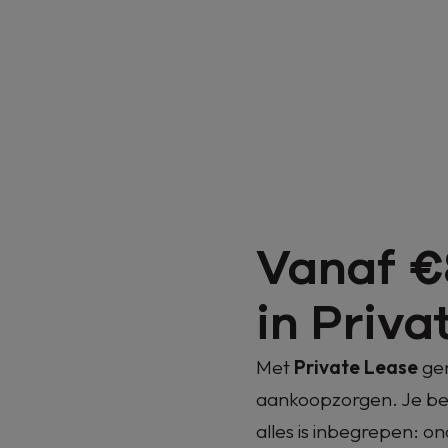
Vanaf €
in Priva
Met
Private Lease
gen
aankoopzorgen. Je bet
alles is inbegrepen: o