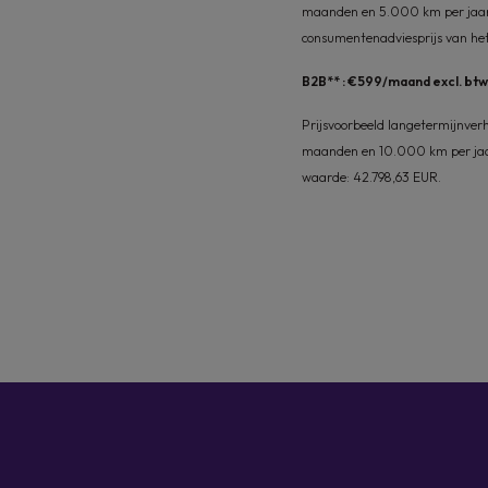
maanden en 5.000 km per jaar
consumentenadviesprijs van het
B2B** : €599/maand excl. bt
Prijsvoorbeeld langetermijnver
maanden en 10.000 km per jaar
waarde: 42.798,63 EUR.