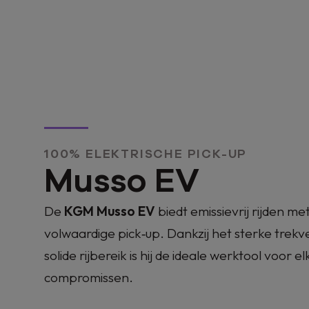
Mo
Beschikbaar
100% ELEKTRISCHE PICK-UP
Musso EV
De
KGM Musso EV
biedt emissievrij rijden me
volwaardige pick‑up. Dankzij het sterke trek
solide rijbereik is hij de ideale werktool voor e
compromissen.